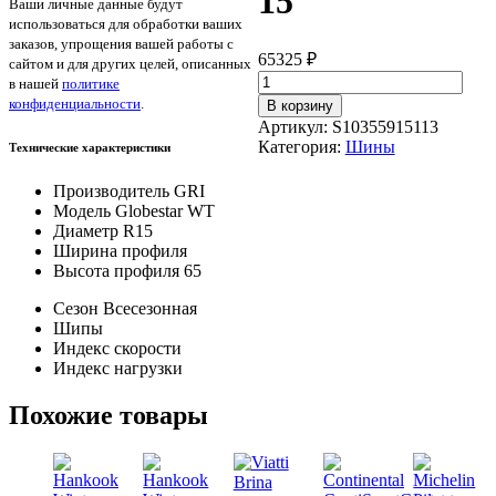
15
Ваши личные данные будут
использоваться для обработки ваших
заказов, упрощения вашей работы с
65325
₽
сайтом и для других целей, описанных
Количество
в нашей
политике
товара
конфиденциальности
.
В корзину
GRI
Артикул:
S10355915113
Globestar
Категория:
Шины
Технические характеристики
WT
355/65/
Производитель
GRI
—
Модель
Globestar WT
15
Диаметр
R15
Ширина профиля
Высота профиля
65
Сезон
Всесезонная
Шипы
Индекс скорости
Индекс нагрузки
Похожие товары