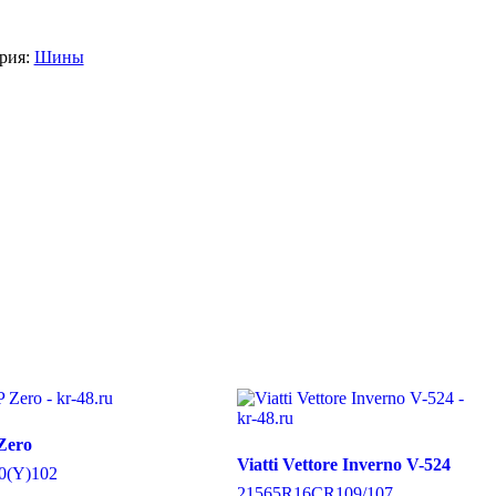
рия:
Шины
 Zero
Viatti Vettore Inverno V-524
0
(Y)
102
215
65
R16C
R
109/107