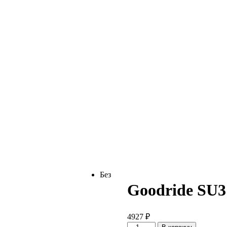
Без
Goodride SU3
4927
₽
Количество