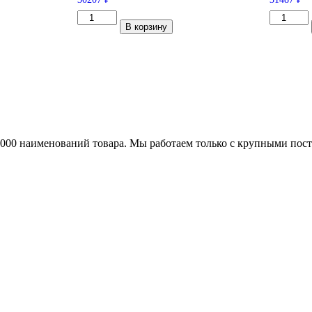
Количество
Количес
В корзину
товара
товара
Pirelli
Pirelli
Scorpion
P
Verde
Zero
255/50/R19
275/35/R
107
102
W
Y
25000 наименований товара. Мы работаем только с крупными по