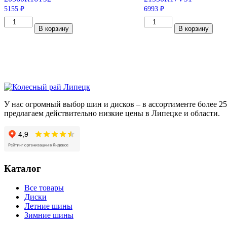
5155
₽
6993
₽
Количество
Количество
В корзину
В корзину
товара
товара
Viatti
Hankook
Brina
Ventus
Nordico
Prime
V-
2
522
K115
205/60/R16
215/50/R17
92
91
T
V
У нас огромный выбор шин и дисков – в ассортименте более 
предлагаем действительно низкие цены в Липецке и области.
Каталог
Все товары
Диски
Летние шины
Зимние шины