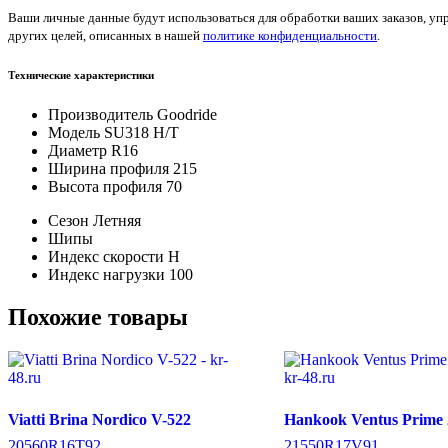
Ваши личные данные будут использоваться для обработки ваших заказов, уп
других целей, описанных в нашей
политике конфиденциальности
.
Технические характеристики
Производитель
Goodride
Модель
SU318 H/T
Диаметр
R16
Ширина профиля
215
Высота профиля
70
Сезон
Летняя
Шипы
Индекс скорости
H
Индекс нагрузки
100
Похожие товары
Viatti Brina Nordico V-522
Hankook Ventus Prime 
205
60
R16
T
92
215
50
R17
V
91