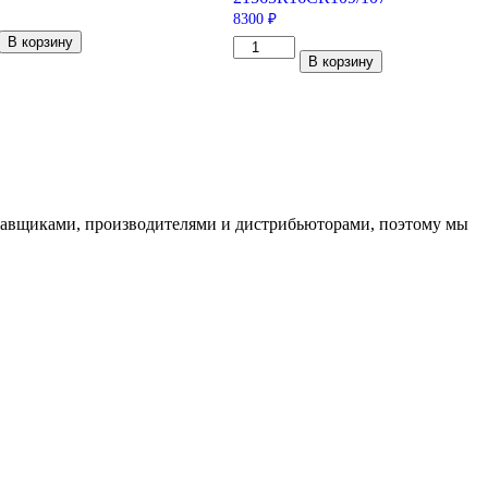
8300
₽
тво
В корзину
Количество
В корзину
товара
Viatti
Vettore
20
Inverno
V-
524
215/65/R16C
109/107
R
ставщиками, производителями и дистрибьюторами, поэтому мы