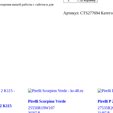
В корзину
товара
рощения вашей работы с сайтом и для
Goodride
SU318
Артикул:
CTS277694
Катего
H/T
215/70/R16
100
H
Pirelli Scorpion Verde
Pirelli P
2 K115
255
50
R19
W
107
275
35
R2
30207
₽
31487
₽