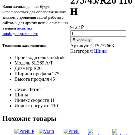
275/45/R20 110
Ваши личные данные будут
H
использоваться для обработки ваших
заказов, упрощения вашей работы с
сайтом и для других целей, описанных
9122
₽
в нашей
политике
Количество
конфиденциальности
.
товара
В корзину
Goodride
Артикул:
CTS277663
Технические характеристики
SL369
Категория:
Шины
A/T
Производитель
Goodride
275/45/R20
Модель
SL369 A/T
110
Диаметр
R20
H
Ширина профиля
275
Высота профиля
45
Сезон
Летняя
Шипы
Индекс скорости
H
Индекс нагрузки
110
Похожие товары