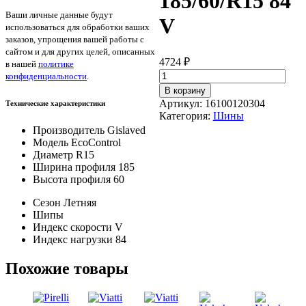
185/60/R15 84
Ваши личные данные будут
V
использоваться для обработки ваших
заказов, упрощения вашей работы с
сайтом и для других целей, описанных
4724
₽
в нашей
политике
Количество
конфиденциальности
.
товара
В корзину
Gislaved
Артикул:
16100120304
Технические характеристики
EcoControl
Категория:
Шины
185/60/R15
Производитель
Gislaved
84
Модель
EcoControl
V
Диаметр
R15
Ширина профиля
185
Высота профиля
60
Сезон
Летняя
Шипы
Индекс скорости
V
Индекс нагрузки
84
Похожие товары