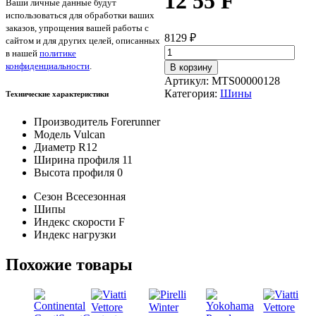
12 55 F
Ваши личные данные будут
использоваться для обработки ваших
заказов, упрощения вашей работы с
8129
₽
сайтом и для других целей, описанных
Количество
в нашей
политике
товара
конфиденциальности
.
В корзину
Forerunner
Артикул:
MTS00000128
Vulcan
Категория:
Шины
Технические характеристики
11/0/
—
Производитель
Forerunner
12
Модель
Vulcan
55
Диаметр
R12
F
Ширина профиля
11
Высота профиля
0
Сезон
Всесезонная
Шипы
Индекс скорости
F
Индекс нагрузки
Похожие товары