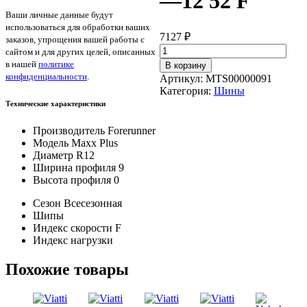
—12 52 F
Ваши личные данные будут
использоваться для обработки ваших
7127
₽
заказов, упрощения вашей работы с
Количество
сайтом и для других целей, описанных
товара
в нашей
политике
В корзину
Forerunner
конфиденциальности
.
Артикул:
MTS00000091
Maxx
Категория:
Шины
Plus
Технические характеристики
9/0/
—
Производитель
Forerunner
12
Модель
Maxx Plus
52
Диаметр
R12
F
Ширина профиля
9
Высота профиля
0
Сезон
Всесезонная
Шипы
Индекс скорости
F
Индекс нагрузки
Похожие товары