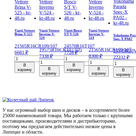
Viatti Vettore
Viatti Vettore
Viatti Bosco
Viatti Vettore
Brina V-525
Inverno V-
S/T V-526
Inverno V-
Yokohama Par
524
524
Spec-X PA02
215
65
R16C
R
109/107
245
70
R16
T
107
195
75
R16C
R
107/105
215
65
R16C
R
109/107
255
45
R20
6681
₽
7728
₽
7338
₽
8300
₽
22232
₽
Количество
Количество
Количество
Количество
Количеств
товара
товара
В
В
товара
товара
товара
Viatti
Viatti
В
В
корзину
корзину
В
Viatti
Viatti
корзину
корзину
Yokohama
Vettore
Bosco
корзину
Vettore
Vettore
Parada
Brina
S/T
Inverno
Inverno
Spec-
V-
V-
V-
V-
X
525
526
524
524
PA02
215/65/R16C
245/70/R16
195/75/R16C
215/65/R16C
255/45/R20
109/107
107
107/105
109/107
105
R
T
У нас огромный выбор шин и дисков – в ассортименте более
R
R
V
25000 наименований товара. Мы работаем только с крупными
поставщиками, производителями и дистрибьюторами,
поэтому мы предлагаем действительно низкие цены в
Липецке и области.