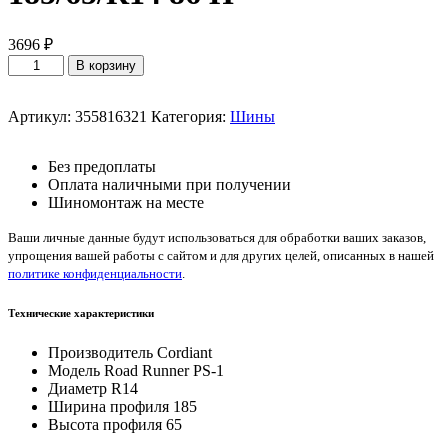
3696
₽
Количество
В корзину
товара
Cordiant
Road
Артикул:
355816321
Категория:
Шины
Runner
PS-
Без предоплаты
1
Оплата наличными при получении
185/65/R14
Шиномонтаж на месте
86
H
Ваши личные данные будут использоваться для обработки ваших заказов,
упрощения вашей работы с сайтом и для других целей, описанных в нашей
политике конфиденциальности
.
Технические характеристики
Производитель
Cordiant
Модель
Road Runner PS-1
Диаметр
R14
Ширина профиля
185
Высота профиля
65