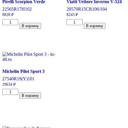
Pirelli Scorpion Verde
Viatti Vettore Inverno V-524
225
65
R17
H
102
205
70
R15C
R
106/104
8828
₽
8243
₽
Количество
Количество
В корзину
В корзину
товара
товара
Pirelli
Viatti
Scorpion
Vettore
Verde
Inverno
225/65/R17
V-
102
524
H
205/70/R15C
106/104
R
Michelin Pilot Sport 3
275
40
R19
(Y)
101
29634
₽
Количество
В корзину
товара
Michelin
Pilot
Sport
3
275/40/R19
101