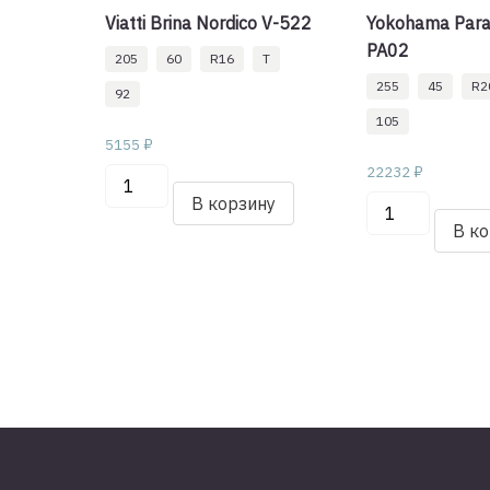
Viatti Brina Nordico V-522
Yokohama Para
PA02
205
60
R16
T
255
45
R2
92
105
5155
₽
22232
₽
Количество
товара
В корзину
Количество
Viatti
товара
В к
Brina
Yokohama
Nordico
Parada
V-
Spec-
522
X
205/60/R16
PA02
92
255/45/R20
T
105
V