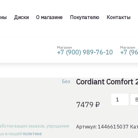
ны
Диски
О магазине
Покупателю
Контакты
Магазин
Магазин
+7 (900) 989-76-10
+7 (9
Cordiant Comfort 
Без
Количеств
В
7479
₽
товара
Cordiant
Comfort
аботки ваших заказов, упрощения
Артикул:
1446615037
Ка
2
ных в нашей
политике
PS-