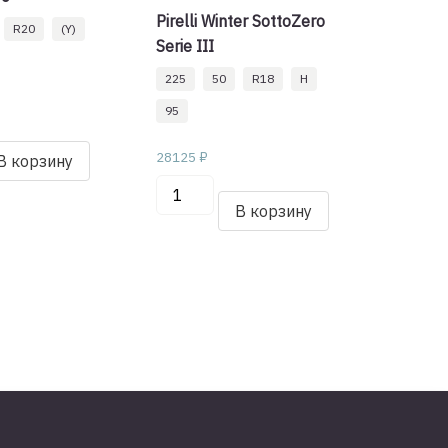
Pirelli Winter SottoZero
R20
(Y)
Serie III
225
50
R18
H
95
о
28125
₽
В корзину
Количество
товара
В корзину
Pirelli
0
Winter
SottoZero
Serie
III
225/50/R18
95
H