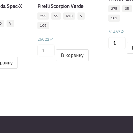
da Spec-X
Pirelli Scorpion Verde
275
35
255
55
R18
V
102
0
V
109
31487
₽
26022
₽
Количеств
Количество
товара
товара
В корзину
Pirelli
орзину
Pirelli
P
Scorpion
Zero
Verde
275/35/R2
255/55/R18
102
109
Y
V