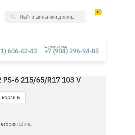
0
Поиск
товаров
Шиномонтаж
61) 606-42-43
+7 (904) 296-94-85
2 PS-6 215/65/R17 103 V
о
 корзину
тегория:
Шины