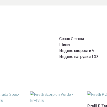
6
215/65/R1
103
V
Сезон
Летняя
Шипы
Индекс скорости
V
Индекс нагрузки
103
Pirelli P Ze