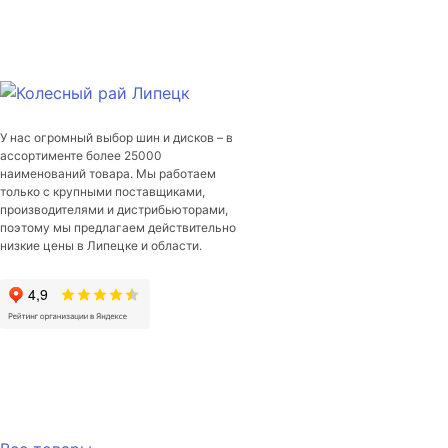
Vettore
Inverno
V-
524
215/65/R16C
109/107
У нас огромный выбор шин и дисков – в
R
ассортименте более 25000
наименований товара. Мы работаем
только с крупными поставщиками,
производителями и дистрибьюторами,
поэтому мы предлагаем действительно
низкие цены в Липецке и области.
Каталог