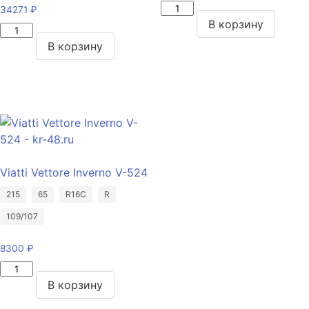
Количество
34271
₽
товара
В корзину
Количество
Viatti
товара
В корзину
Bosco
Michelin
S/T
Pilot
V-
Sport
526
3
245/70/R16
285/35/ZR20
107
104
T
(Y)
Viatti Vettore Inverno V-524
215
65
R16C
R
109/107
8300
₽
Количество
товара
В корзину
Viatti