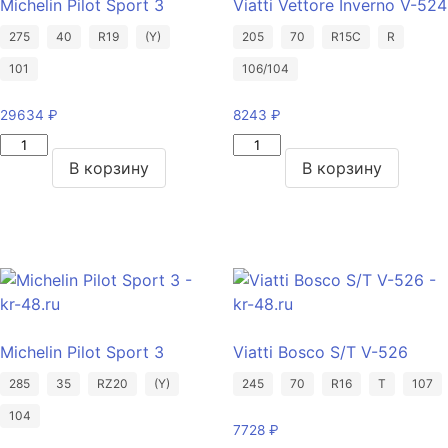
Michelin Pilot Sport 3
Viatti Vettore Inverno V-524
275
40
R19
(Y)
205
70
R15C
R
101
106/104
29634
₽
8243
₽
Количество
Количество
товара
товара
В корзину
В корзину
Michelin
Viatti
Pilot
Vettore
Sport
Inverno
3
V-
275/40/R19
524
101
205/70/R15C
Y
106/104
Michelin Pilot Sport 3
Viatti Bosco S/T V-526
R
285
35
RZ20
(Y)
245
70
R16
T
107
104
7728
₽