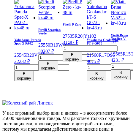
Pirelli P Zero
Pirelli Scorpion
Verde
Viatti Brina
275
35
R20
(Y)
102
Nordico V-
Yokohama Parada
Yokohama Geolandar
31487
₽
522
Spec-X PA02
I/T-S G073
255
50
R19
W
107
Количество
30207
₽
товара
195
65
R15
255
45
R20
V
105
В
215
60
R17
Q
96
Количество
Pirelli
корзину
4231
₽
22232
₽
9675
₽
товара
P
В
Количеств
Количество
Количество
Pirelli
корзину
Zero
товара
товара
товара
Scorpion
В
В
В
275/35/R20
Viatti
Yokohama
Yokohama
корзину
Verde
корзину
корзину
102
Brina
Parada
Geolandar
255/50/R19
Y
Nordico
Spec-
I/T-
107
V-
X
S
W
522
PA02
G073
195/65/R15
255/45/R20
215/60/R17
91
105
96
У нас огромный выбор шин и дисков – в ассортименте более
T
V
Q
25000 наименований товара. Мы работаем только с крупными
поставщиками, производителями и дистрибьюторами,
поэтому мы предлагаем действительно низкие цены в