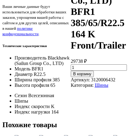
Co., LTD)
Ваши личные данные будут
BFR1
использоваться для обработки ваших
заказов, упрощения вашей работы с
385/65/R22.5
сайтом и для других целей, описанных
в нашей
политике
164 K
конфиденциальности
.
Front/Trailer
Технические характеристики
Производитель
Blackhawk
29738
₽
(Sailun Group Co., LTD)
Количество
Модель
BFR1
товара
В корзину
Диаметр
R22.5
Blackhawk
Артикул:
3120006432
Ширина профиля
385
(Sailun
Категория:
Шины
Высота профиля
65
Group
Co.,
Сезон
Всесезонная
LTD)
Шипы
BFR1
Индекс скорости
K
385/65/R22.5
Индекс нагрузки
164
164
K
Похожие товары
Front/Trailer