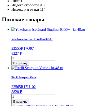
Шипы
Индекс скорости
A6
Индекс нагрузки
114
Похожие товары
Yokohama iceGuard Studless iG50+
225
55
R17
Q
97
8227
₽
Количество
товара
В корзину
Yokohama
iceGuard
Studless
Pirelli Scorpion Verde
iG50+
225/55/R17
225
65
R17
H
102
97
8828
₽
Q
Количество
товара
В корзину
Pirelli