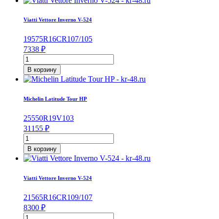
Scorpion
Verde
Viatti Vettore Inverno V-524
225/65/R17
102
195
75
R16C
R
107/105
H
7338
₽
Количество
товара
В корзину
Viatti
Vettore
Inverno
Michelin Latitude Tour HP
V-
524
255
50
R19
V
103
195/75/R16C
31155
₽
107/105
Количество
R
товара
В корзину
Michelin
Latitude
Tour
Viatti Vettore Inverno V-524
HP
255/50/R19
215
65
R16C
R
109/107
103
8300
₽
V
Количество