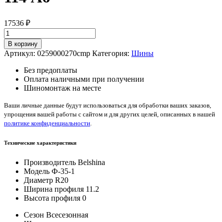
17536
₽
Количество
товара
В корзину
Belshina
Артикул:
0259000270cmp
Категория:
Шины
Ф-35-
1
Без предоплаты
11.2/0/
Оплата наличными при получении
—
Шиномонтаж на месте
20
114
Ваши личные данные будут использоваться для обработки ваших заказов,
A6
упрощения вашей работы с сайтом и для других целей, описанных в нашей
политике конфиденциальности
.
Технические характеристики
Производитель
Belshina
Модель
Ф-35-1
Диаметр
R20
Ширина профиля
11.2
Высота профиля
0
Сезон
Всесезонная