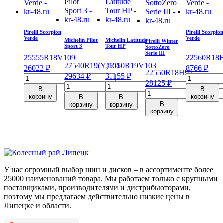
Pirelli Scorpion
Pirelli Scorpio
Verde
Verde
Michelin Pilot
Michelin Latitude
Pirelli Winter
Sport 3
Tour HP
SottoZero
Serie III
255
55
R18
V
109
225
60
R18
275
40
R19
(Y)
255
101
50
R19
V
103
26022
₽
8766
₽
225
50
R18
H
95
29634
₽
31155
₽
Количество
Количеств
28125
₽
Количество
Количество
товара
товара
В
В
Количество
товара
товара
Pirelli
Pirelli
корзину
корзину
В
В
товара
Michelin
Michelin
Scorpion
Scorpion
В
корзину
корзину
Pirelli
Pilot
Latitude
корзину
Verde
Verde
Winter
Sport
Tour
255/55/R18
225/60/R18
SottoZero
3
HP
109
100
Serie
275/40/R19
255/50/R19
V
H
III
101
103
225/50/R18
Y
V
95
У нас огромный выбор шин и дисков – в ассортименте более
H
25000 наименований товара. Мы работаем только с крупными
поставщиками, производителями и дистрибьюторами,
поэтому мы предлагаем действительно низкие цены в
Липецке и области.