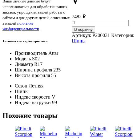
V
Ваши личные данные будут
использоваться для обработки ваших
заказов, упрощения вашей работы с
7482
₽
сайтом и для других целей, описанных
Количество
в нашей
политике
товара
конфиденциальности
.
В корзину
Attar
Артикул:
P200031
Категория:
S02
Шины
Технические характеристики
235/55/R17
99
Производитель
Attar
V
Модель
S02
Диаметр
R17
Ширина профиля
235
Высота профиля
55
Сезон
Летняя
Шипы
Индекс скорости
V
Индекс нагрузки
99
Похожие товары