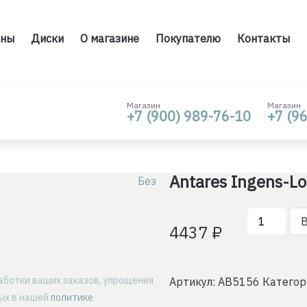
ны
Диски
О магазине
Покупателю
Контакты
Магазин
Магазин
+7 (900) 989-76-10
+7 (9
Antares Ingens-L
Без
Количеств
В
4437
₽
товара
Antares
Ingens-
аботки ваших заказов, упрощения
Артикул:
AB5156
Категор
Locus
ных в нашей
политике
245/40/ZR