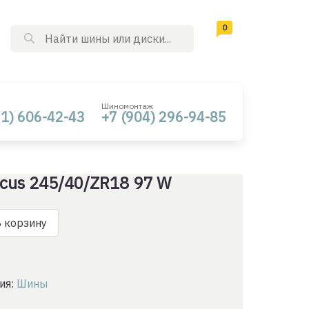
0
Поиск
товаров
Шиномонтаж
61) 606-42-43
+7 (904) 296-94-85
ocus 245/40/ZR18 97 W
о
 корзину
ия:
Шины
18