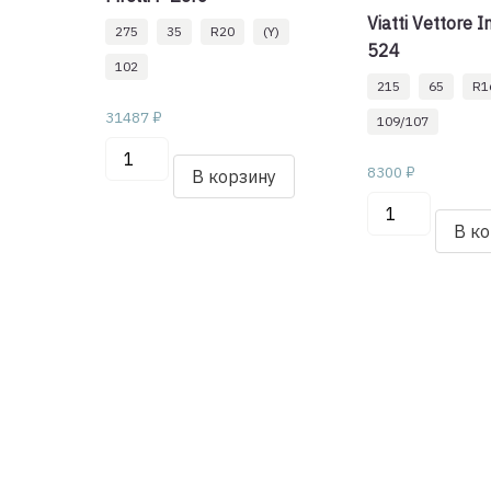
Viatti Vettore I
275
35
R20
(Y)
524
102
215
65
R1
31487
₽
109/107
Количество
8300
₽
товара
В корзину
Pirelli
Количество
P
товара
В к
Zero
Viatti
275/35/R20
Vettore
102
Inverno
Y
V-
524
215/65/R16C
109/107
R