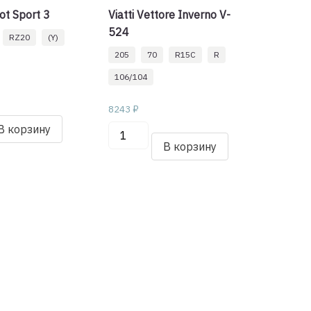
lot Sport 3
Viatti Vettore Inverno V-
524
RZ20
(Y)
205
70
R15C
R
106/104
8243
₽
о
В корзину
Количество
товара
В корзину
Viatti
Vettore
Inverno
20
V-
524
205/70/R15C
106/104
R