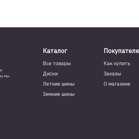
2
K115
215/50/R17
91
V
Каталог
Покупател
Все товары
Как купить
ми
Диски
Заказы
му мы
.
Летние шины
О магазине
Зимние шины