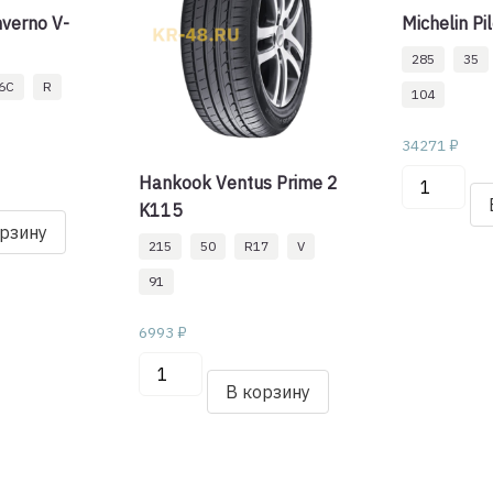
nverno V-
Michelin Pi
285
35
6C
R
104
34271
₽
Количеств
Hankook Ventus Prime 2
товара
K115
орзину
Michelin
215
50
R17
V
Pilot
91
Sport
3
6993
₽
285/35/ZR
Количество
104
товара
В корзину
(Y)
Hankook
Ventus
Prime