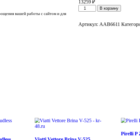
13259
₽
Количество
В корзину
товара
рощения вашей работы с сайтом и для
Antares
Grip
Артикул:
AAB6611
Категор
60
ice
275/65/R20C
126/123
R
Pirelli P
dless
Viatti Vettore Brina V-525