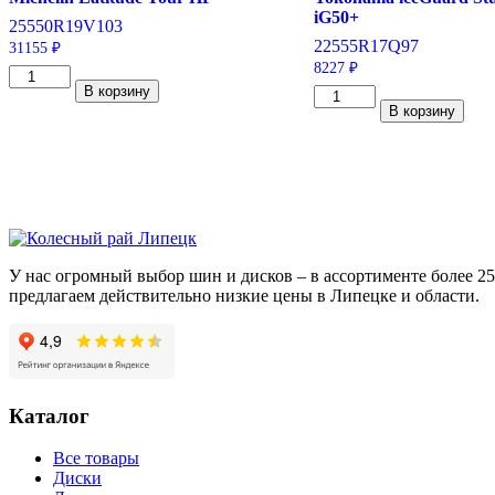
iG50+
255
50
R19
V
103
225
55
R17
Q
97
31155
₽
8227
₽
Количество
В корзину
товара
Количество
В корзину
Michelin
товара
Latitude
Yokohama
Tour
iceGuard
HP
Studless
255/50/R19
iG50+
103
225/55/R17
V
97
Q
У нас огромный выбор шин и дисков – в ассортименте более 
предлагаем действительно низкие цены в Липецке и области.
Каталог
Все товары
Диски