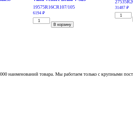
275
35
R2
195
75
R16C
R
107/105
31487
₽
6194
₽
Количес
Количество
товара
В корзину
товара
Pirelli
Viatti
P
Vettore
Zero
Brina
275/35/R
V-
102
525
Y
195/75/R16C
107/105
R
25000 наименований товара. Мы работаем только с крупными по