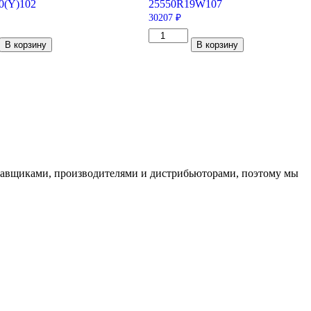
0
(Y)
102
255
50
R19
W
107
30207
₽
тво
Количество
В корзину
В корзину
товара
Pirelli
Scorpion
Verde
20
255/50/R19
107
W
ставщиками, производителями и дистрибьюторами, поэтому мы