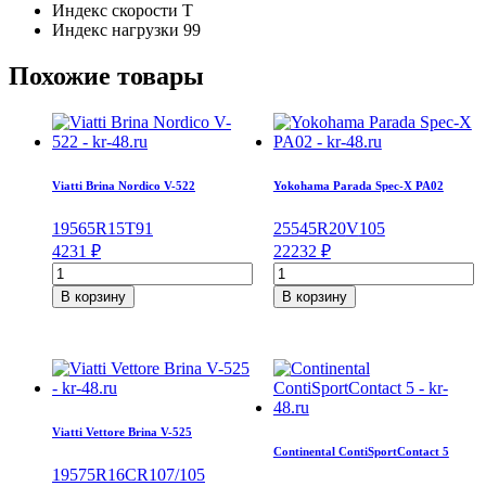
Индекс скорости
T
Индекс нагрузки
99
Похожие товары
Viatti Brina Nordico V-522
Yokohama Parada Spec-X PA02
195
65
R15
T
91
255
45
R20
V
105
4231
₽
22232
₽
Количество
Количество
товара
товара
В корзину
В корзину
Viatti
Yokohama
Brina
Parada
Nordico
Spec-
V-
X
522
PA02
195/65/R15
255/45/R20
91
105
Viatti Vettore Brina V-525
T
V
Continental ContiSportContact 5
195
75
R16C
R
107/105