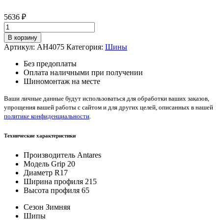
5636
₽
Количество
товара
В корзину
Antares
Артикул:
AH4075
Категория:
Шины
Grip
20
Без предоплаты
215/65/R17
Оплата наличными при получении
99
Шиномонтаж на месте
T
Ваши личные данные будут использоваться для обработки ваших заказов,
упрощения вашей работы с сайтом и для других целей, описанных в нашей
политике конфиденциальности
.
Технические характеристики
Производитель
Antares
Модель
Grip 20
Диаметр
R17
Ширина профиля
215
Высота профиля
65
Сезон
Зимняя
Шипы