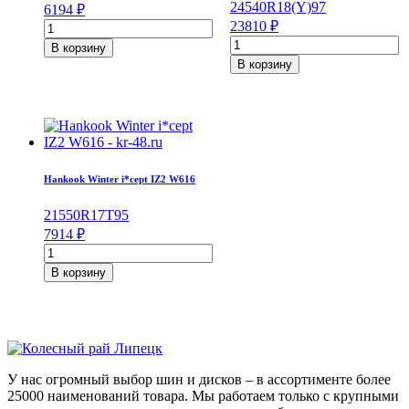
245
40
R18
(Y)
97
6194
₽
Количество
23810
₽
товара
Количество
В корзину
Viatti
товара
В корзину
Vettore
Continental
Brina
ContiSportContact
V-
5
525
245/40/R18
195/75/R16C
97
107/105
Y
R
Hankook Winter i*cept IZ2 W616
215
50
R17
T
95
7914
₽
Количество
товара
В корзину
Hankook
Winter
i*cept
IZ2
W616
215/50/R17
У нас огромный выбор шин и дисков – в ассортименте более
95
25000 наименований товара. Мы работаем только с крупными
T