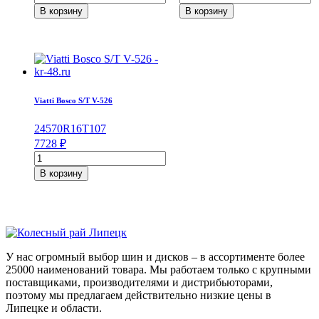
товара
товара
В корзину
В корзину
Yokohama
Pirelli
Parada
Scorpion
Spec-
Verde
X
255/50/R19
PA02
107
255/45/R20
W
105
Viatti Bosco S/T V-526
V
245
70
R16
T
107
7728
₽
Количество
товара
В корзину
Viatti
Bosco
S/T
V-
526
245/70/R16
У нас огромный выбор шин и дисков – в ассортименте более
107
25000 наименований товара. Мы работаем только с крупными
T
поставщиками, производителями и дистрибьюторами,
поэтому мы предлагаем действительно низкие цены в
Липецке и области.