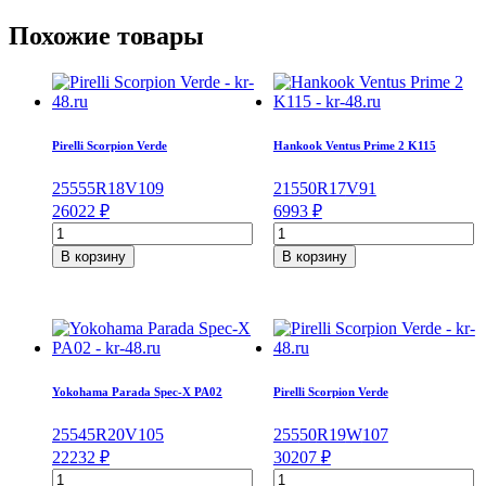
Похожие товары
Pirelli Scorpion Verde
Hankook Ventus Prime 2 K115
255
55
R18
V
109
215
50
R17
V
91
26022
₽
6993
₽
Количество
Количество
товара
товара
В корзину
В корзину
Pirelli
Hankook
Scorpion
Ventus
Verde
Prime
255/55/R18
2
109
K115
V
215/50/R17
91
Yokohama Parada Spec-X PA02
Pirelli Scorpion Verde
V
255
45
R20
V
105
255
50
R19
W
107
22232
₽
30207
₽
Количество
Количество