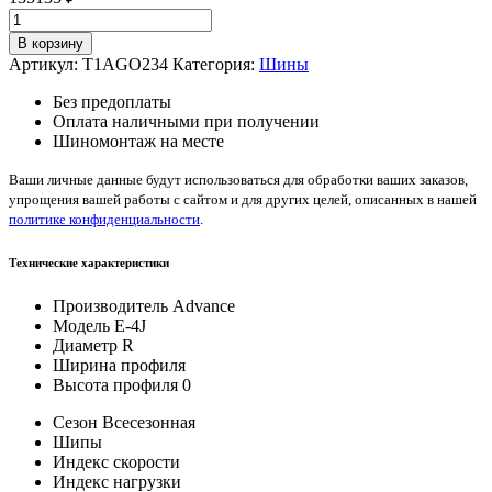
Количество
товара
В корзину
Advance
Артикул:
T1AGO234
Категория:
Шины
E-
4J
Без предоплаты
16/0/
Оплата наличными при получении
—
Шиномонтаж на месте
25
Ваши личные данные будут использоваться для обработки ваших заказов,
упрощения вашей работы с сайтом и для других целей, описанных в нашей
политике конфиденциальности
.
Технические характеристики
Производитель
Advance
Модель
E-4J
Диаметр
R
Ширина профиля
Высота профиля
0
Сезон
Всесезонная
Шипы
Индекс скорости
Индекс нагрузки