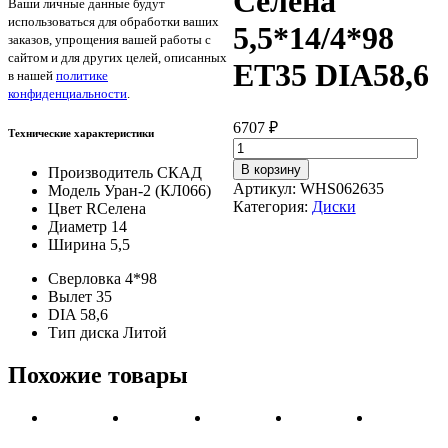
Селена
Ваши личные данные будут
использоваться для обработки ваших
5,5*14/4*98
заказов, упрощения вашей работы с
сайтом и для других целей, описанных
ET35 DIA58,6
в нашей
политике
конфиденциальности
.
6707
₽
Технические характеристики
Количество
товара
В корзину
Производитель
СКАД
СКАД
Артикул:
WHS062635
Модель
Уран-2 (КЛ066)
Уран-2
Категория:
Диски
Цвет
RСелена
(КЛ066)
Диаметр
14
Селена
Ширина
5,5
5,5*14/4*98
ET35
Сверловка
4*98
DIA58,6
Вылет
35
DIA
58,6
Тип диска
Литой
Похожие товары