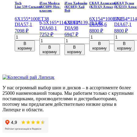
Tech
iFree Moskva
iFree Хафпайп
СКАД Аллигатор
СКАД Тулон
Line 539 Сильвер
(КС689) Нео-
(КС683) Хай
(КЛ132) Алмаз
(КЛ233) Алма
классик
Вэй
6X15
5*100
ET38
6X15
4*100
ET45
6X15
4*114
6,5X16
5*114,3
6X16
ET45
5*139,7
ET40
DIA57,1
DIA56,6
DIA67,1
DIA60,1
DIA98
7098
₽
8800
₽
8800
₽
7252
₽
6947
₽
Количество
Количество
Количеств
Количество
Количество
товара
товара
товара
В
В
В
товара
товара
Tech
СКАД
СКАД
В
В
корзину
корзину
корзину
iFree
iFree
корзину
корзину
Line
Аллигатор
Тулон
Moskva
Хафпайп
539
(КЛ132)
(КЛ233)
(КС689)
(КС683)
Silver
Алмаз
Алмаз
Нео-
Хай
6*15/5*100
6*15/4*100
6*15/4*114
классик
Вэй
ET38
ET45
ET44
6,5*16/5*114,3
6*16/5*139,7
DIA57,1
DIA56,6
DIA67,1
ET45
ET40
У нас огромный выбор шин и дисков – в ассортименте более
DIA60,1
DIA98
25000 наименований товара. Мы работаем только с крупными
поставщиками, производителями и дистрибьюторами,
поэтому мы предлагаем действительно низкие цены в
Липецке и области.