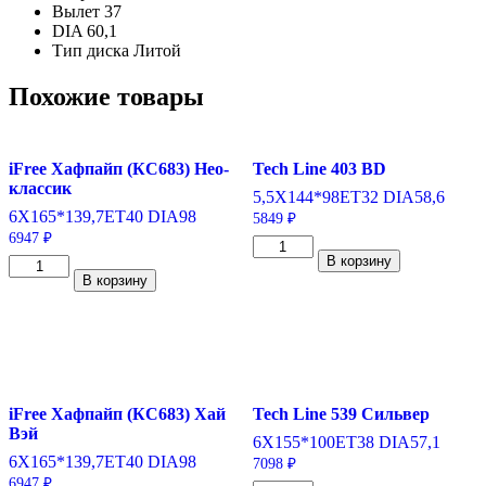
Вылет
37
DIA
60,1
Тип диска
Литой
Похожие товары
iFree Хафпайп (КС683) Нео-
Tech Line 403 BD
классик
5,5X14
4*98
ET32
DIA58,6
6X16
5*139,7
ET40
DIA98
5849
₽
6947
₽
Количество
В корзину
Количество
товара
В корзину
товара
Tech
iFree
Line
Хафпайп
403
(КС683)
BD
Нео-
5,5*14/4*98
классик
ET32
6*16/5*139,7
DIA58,6
iFree Хафпайп (КС683) Хай
Tech Line 539 Сильвер
ET40
Вэй
DIA98
6X15
5*100
ET38
DIA57,1
6X16
5*139,7
ET40
DIA98
7098
₽
6947
₽