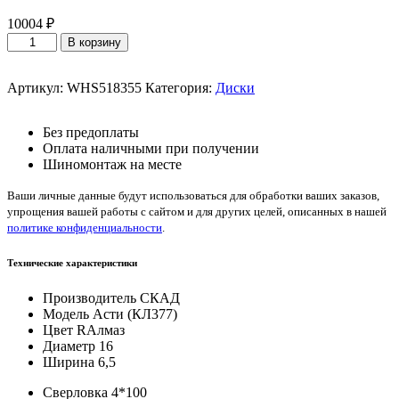
10004
₽
Количество
В корзину
товара
СКАД
Асти
Артикул:
WHS518355
Категория:
Диски
(КЛ377)
Алмаз
Без предоплаты
6,5*16/4*100
Оплата наличными при получении
ET37
Шиномонтаж на месте
DIA60,1
Ваши личные данные будут использоваться для обработки ваших заказов,
упрощения вашей работы с сайтом и для других целей, описанных в нашей
политике конфиденциальности
.
Технические характеристики
Производитель
СКАД
Модель
Асти (КЛ377)
Цвет
RАлмаз
Диаметр
16
Ширина
6,5
Сверловка
4*100